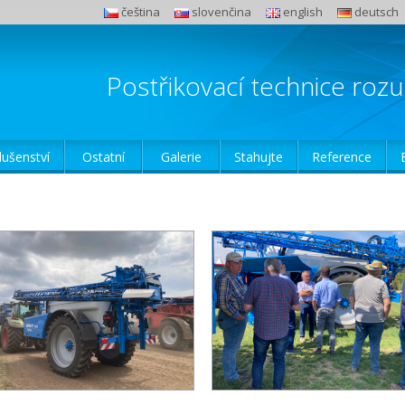
čeština
slovenčina
english
deutsch
Postřikovací technice ro
lušenství
Ostatní
Galerie
Stahujte
Reference