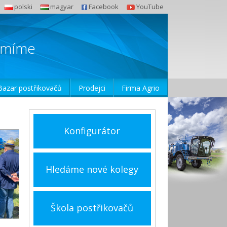
polski
magyar
Facebook
YouTube
zumíme
Bazar postřikovačů
Prodejci
Firma Agrio
Konfigurátor
Hledáme nové kolegy
Škola postřikovačů