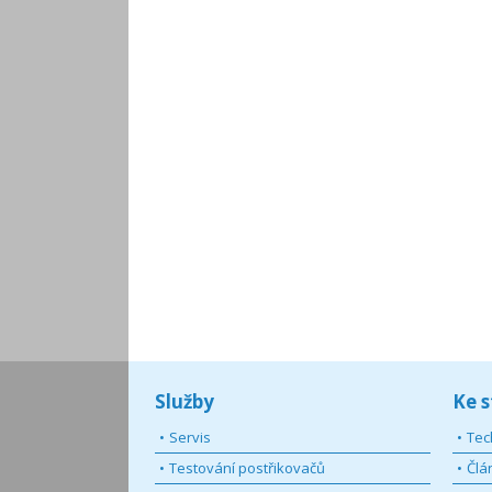
Služby
Ke s
Servis
Tec
Testování postřikovačů
Člá