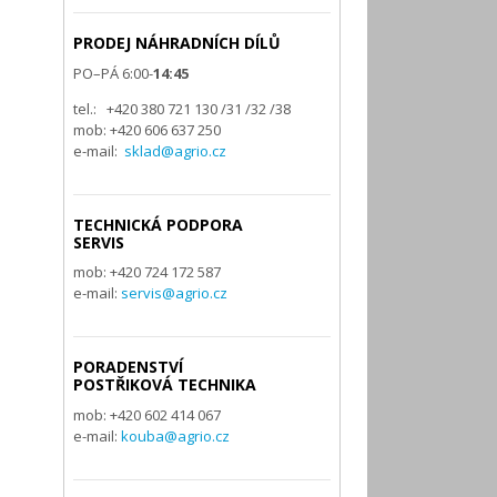
PRODEJ NÁHRADNÍCH DÍLŮ
PO–PÁ 6:00-
14:45
tel.: +420 380 721 130 /31 /32 /38
mob: +420 606 637 250
e-mail:
sklad@agrio.cz
TECHNICKÁ PODPORA
SERVIS
mob: +420 724 172 587
e-mail:
servis@agrio.cz
PORADENSTVÍ
POSTŘIKOVÁ TECHNIKA
mob: +420 602 414 067
e-mail:
kouba@agrio.cz