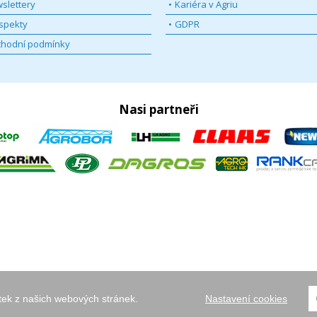
slettery
Kariéra v Agriu
spekty
GDPR
hodní podmínky
Nasi partneři
itek z našich webových stránek.
Nastavení cookies
úvodní
mapa