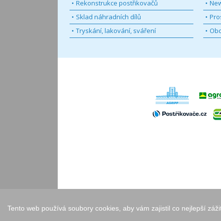
Rekonstrukce postřikovačů
New
Sklad náhradních dílů
Pro
Tryskání, lakování, sváření
Obc
Tento web používá soubory cookies, aby vám zajistil co nejlepší záž
Copyright © 2005 - 2026
Walk.cz