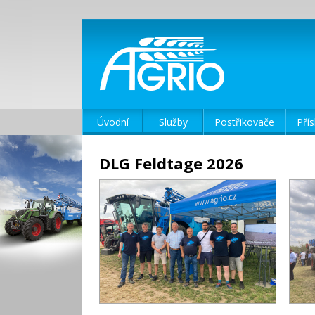
Úvodní
Služby
Postřikovače
Přís
DLG Feldtage 2026