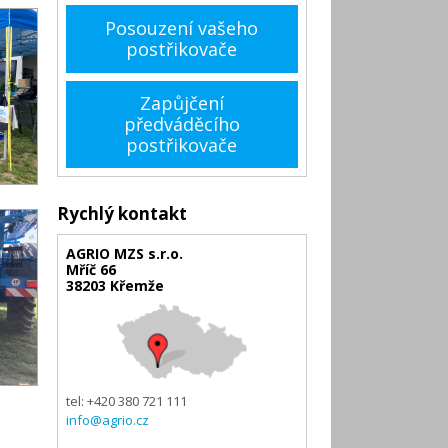
Posouzení vašeho
postřikovače
Zapůjčení
předváděcího
postřikovače
Rychlý kontakt
AGRIO MZS s.r.o.
Mříč 66
38203 Křemže
tel: +420 380 721 111
info@agrio.cz