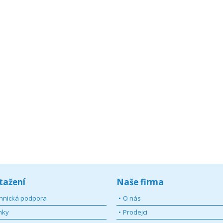
tažení
Naše firma
hnická podpora
O nás
nky
Prodejci