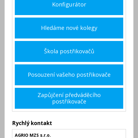
Konfigurátor
Hledáme nové kolegy
Škola postřikovačů
Posouzení vašeho postřikovače
Zapůjčení předváděcího
postřikovače
Rychlý kontakt
AGRIO MZS s.r.o.