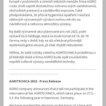
Evropě v podzimních a zimních měsících nemůže firma AGRIO
v tuto chvíli zajistit dostatečnou ochranu svých zaměstnanců,
obchodních partnerů a návštěvníků expozice. Také
předpokládáme, že přísná hygienická opatření i neúčast
některých významných výrobců mohou mít vliv na
návštěvnost a celkovou atmosféru výstavy.
Na další významné akci plánované pro rok 2022, polní
výstavě DLG-Feldtage, která se bude konat od 14. do 16.
června, tedy v době, kdy se dá očekávat příznivější
epidemiologická situace, již však chybět nebudeme!
Věříme, že další ročníky veletrhu AGRITECHNICA proběhnou v
již klidnější době a firma AGRIO bude opět součástí této
největší světové výstavy zemědělské techniky.
- - - - - - - - - - - - - - - - - - - - - - - - - - - - - - - - - - - - - - - - - - - - - - - - - - - - -
- - - - - - - - - - - - - - - - - - - - - - - - - - - - - -
AGRITECHICA 2022 - Press Release
AGRIO company announces that it will not participate in the
international fair AGRITECHNICA, which takes place on 27.2. -
5.3. the following year in Hannover, Germany.
We have reached this decision on the basis of a long and