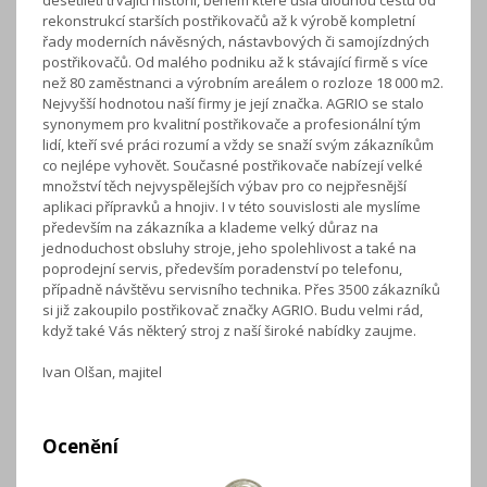
desetiletí trvající historií, během které ušla dlouhou cestu od
rekonstrukcí starších postřikovačů až k výrobě kompletní
řady moderních návěsných, nástavbových či samojízdných
postřikovačů. Od malého podniku až k stávající firmě s více
než 80 zaměstnanci a výrobním areálem o rozloze 18 000 m2.
Nejvyšší hodnotou naší firmy je její značka. AGRIO se stalo
synonymem pro kvalitní postřikovače a profesionální tým
lidí, kteří své práci rozumí a vždy se snaží svým zákazníkům
co nejlépe vyhovět. Současné postřikovače nabízejí velké
množství těch nejvyspělejších výbav pro co nejpřesnější
aplikaci přípravků a hnojiv. I v této souvislosti ale myslíme
především na zákazníka a klademe velký důraz na
jednoduchost obsluhy stroje, jeho spolehlivost a také na
poprodejní servis, především poradenství po telefonu,
případně návštěvu servisního technika. Přes 3500 zákazníků
si již zakoupilo postřikovač značky AGRIO. Budu velmi rád,
když také Vás některý stroj z naší široké nabídky zaujme.
Ivan Olšan, majitel
Ocenění