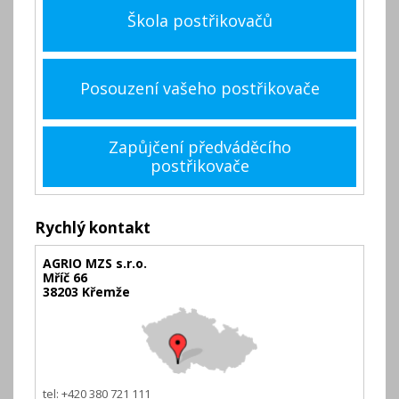
Škola postřikovačů
Posouzení vašeho postřikovače
Zapůjčení předváděcího
postřikovače
Rychlý kontakt
AGRIO MZS s.r.o.
Mříč 66
38203 Křemže
tel: +420 380 721 111