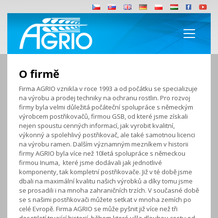
O firmě
Firma AGRIO vznikla v roce 1993 a od počátku se specializuje
na výrobu a prodej techniky na ochranu rostlin. Pro rozvoj
firmy byla velmi důležitá počáteční spolupráce s německým
výrobcem postřikovačů, firmou GSB, od které jsme získali
nejen spoustu cenných informací, jak vyrobit kvalitní,
výkonný a spolehlivý postřikovač, ale také samotnou licenci
na výrobu ramen. Dalším významným mezníkem v historii
firmy AGRIO byla více než 10letá spolupráce s německou
firmou Inuma, které jsme dodávali jak jednotlivé
komponenty, tak kompletní postřikovače. Již v té době jsme
dbali na maximální kvalitu našich výrobků a díky tomu jsme
se prosadili i na mnoha zahraničních trzích. V současné době
se s našimi postřikovači můžete setkat v mnoha zemích po
celé Evropě. Firma AGRIO se může pyšnit již více než tři