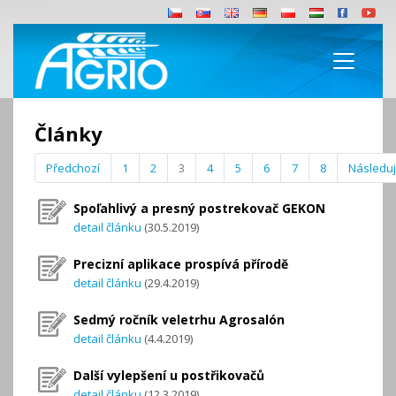
Články
Předchozí
1
2
3
4
5
6
7
8
Následují
Spoľahlivý a presný postrekovač GEKON
detail článku
(30.5.2019)
Precizní aplikace prospívá přírodě
detail článku
(29.4.2019)
Sedmý ročník veletrhu Agrosalón
detail článku
(4.4.2019)
Další vylepšení u postřikovačů
detail článku
(12.3.2019)