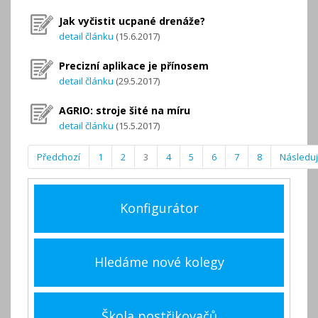
Jak vyčistit ucpané drenáže?
detail článku
(15.6.2017)
Precizní aplikace je přínosem
detail článku
(29.5.2017)
AGRIO: stroje šité na míru
detail článku
(15.5.2017)
Předchozí
1
2
3
4
5
6
7
8
Následují
Konfigurátor
Hledáme nové kolegy
Škola postřikovačů