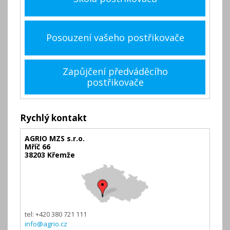
Posouzení vašeho postřikovače
Zapůjčení předváděcího
postřikovače
Rychlý kontakt
AGRIO MZS s.r.o.
Mříč 66
38203 Křemže
tel: +420 380 721 111
info@agrio.cz