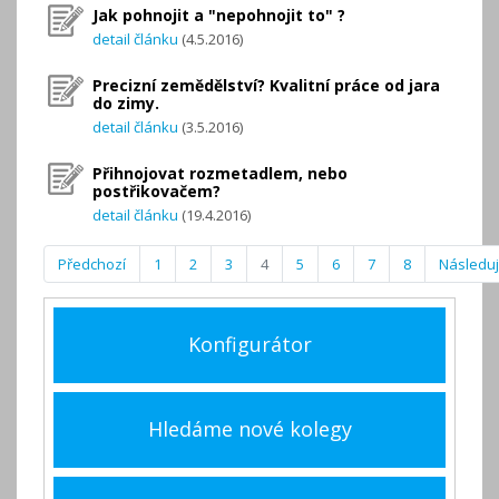
Jak pohnojit a "nepohnojit to" ?
detail článku
(4.5.2016)
Precizní zemědělství? Kvalitní práce od jara
do zimy.
detail článku
(3.5.2016)
Přihnojovat rozmetadlem, nebo
postřikovačem?
detail článku
(19.4.2016)
Předchozí
1
2
3
4
5
6
7
8
Následují
Konfigurátor
Hledáme nové kolegy