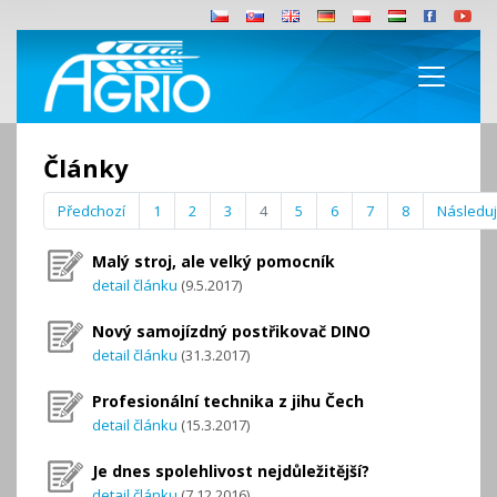
Články
Předchozí
1
2
3
4
5
6
7
8
Následují
Malý stroj, ale velký pomocník
detail článku
(9.5.2017)
Nový samojízdný postřikovač DINO
detail článku
(31.3.2017)
Profesionální technika z jihu Čech
detail článku
(15.3.2017)
Je dnes spolehlivost nejdůležitější?
detail článku
(7.12.2016)