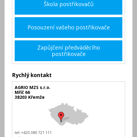
Škola postřikovačů
Posouzení vašeho postřikovače
Zapůjčení předváděcího
postřikovače
Rychlý kontakt
AGRIO MZS s.r.o.
Mříč 66
38203 Křemže
tel: +420 380 721 111